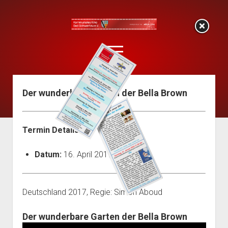
KOKI
Bad
open
Schwartau
menu
Der wunderbare Garten der Bella Brown
Start
Programm
KoKi-Flyer (Programmheft)
Termin Details
Filmarchiv
Datum:
16. April 2019
Mitglied werden
open
Über uns
dropdown
Der Vorstand
Pressearchiv
Deutschland 2017, Regie: Simon Aboud
menu
Die Satzung
Impressum
Der wunderbare Garten der Bella Brown