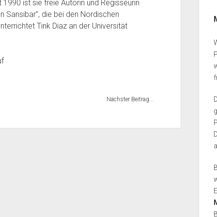
 1990 ist sie freie Autorin und Regisseurin
n Sansibar”, die bei den Nordischen
terrichtet Tink Diaz an der Universität
W
uf
w
Nächster Beitrag...
g
P
D
B
w
E
B