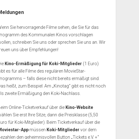
Meldungen
enn Sie hervorragende Filme sehen, die Sie für das
Programm des Kommunalen Kinos vorschlagen
ollen, schreiben Sie uns oder sprechen Sie uns an. Wir
freuen uns über Empfehlungen!
Die
Kino-Ermäßigung für Koki-Mitglieder
(1 Euro)
ibt es für alle Filme des regulären MovieStar-
rogramms – falls diese nicht bereits ermäßigt sind.
as heißt, zum Beispiel: Am „Kinotag“ gibt es nicht noch
als zweite Ermäßigung den Koki-Nachlass.
eim Online-Ticketverkauf über die
Kino-Website
ählen Sie erst Ihre Sitze, dann die Preisklasse (5,50
uro für Koki-Mitglieder). Beim Ticketverkauf über die
Moviestar-App
müssen
Koki-Mitglieder
vor dem
ezahlen den geheimnisvollen Button „Tickets e.V. +“