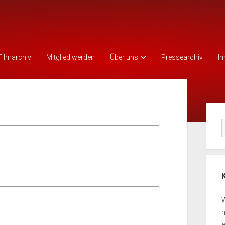
Filmarchiv
Mitglied werden
Über uns
Pressearchiv
I
Seit
W
n
e