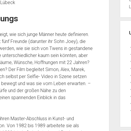
 Lübeck
L
Jungs
igt, wie sich junge Männer heute definieren.
 fünf Freunde (darunter ihr Sohn Joey), die
 werden, wie sie sich von Twens in gestandene
e unterschiedlicher kaum sein könnten, aber
Träume, Wünsche, Hoffnungen mit 22 Jahren?
n? Der Film begleitet Simon, Alex, Marek,
ich selbst per Selfie- Video in Szene setzen
ie bewegt und was sie vom Leben erwarten. –
ürfe und der großen Nähe zu den
einen spannenden Einblick in das
ihren Master-Abschluss in Kunst- und
ion. Von 1982 bis 1989 arbeitete sie als