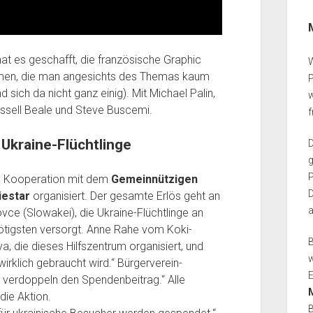
t es geschafft, die französische Graphic
W
filmen, die man angesichts des Themas kaum
 sich da nicht ganz einig). Mit Michael Palin,
w
ssell Beale und Steve Buscemi.
 Ukraine-Flüchtlinge
g
P
n Kooperation mit dem
Gemeinnützigen
D
estar
organisiert. Der gesamte Erlös geht an
ce (Slowakei), die Ukraine-Flüchtlinge an
tigsten versorgt. Anne Rahe vom Koki-
B
a, die dieses Hilfszentrum organisiert, und
w
rklich gebraucht wird.“ Bürgerverein-
E
 verdoppeln den Spendenbeitrag.“ Alle
ie Aktion.
B