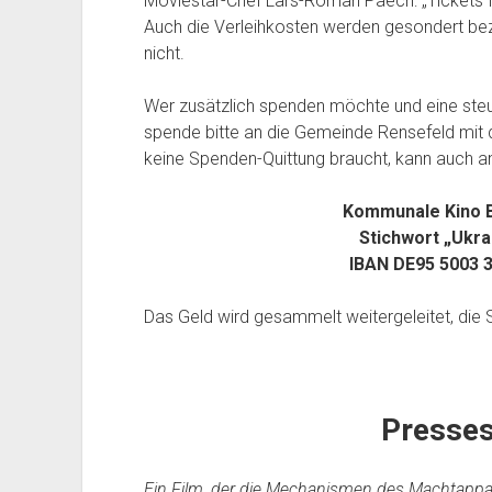
Moviestar-Chef Lars-Roman Paech: „Tickets f
Auch die Verleihkosten werden gesondert b
nicht.
Wer zusätzlich spenden möchte und eine steu
spende bitte an die Gemeinde Rensefeld mit 
keine Spenden-Quittung braucht, kann auch a
Kommunale Kino B
Stichwort „Ukra
IBAN DE95 5003 3
Das Geld wird gesammelt weitergeleitet, die S
Presse
Ein Film, der die Mechanismen des Machtappara