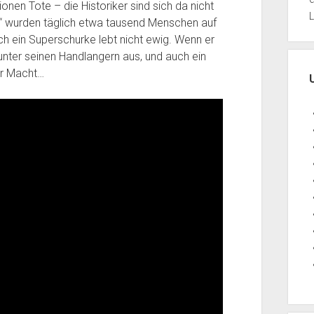
ionen Tote – die Historiker sind sich da nicht
L
“ wurden täglich etwa tausend Menschen auf
h ein Superschurke lebt nicht ewig. Wenn er
 unter seinen Handlangern aus, und auch ein
er Macht…