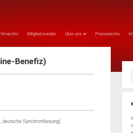
Filmarchiv
Mitglied werden
Über uns
Pressearchiv
I
aine-Benefiz)
Seit
W
., deutsche Synchronfassung)
n
e