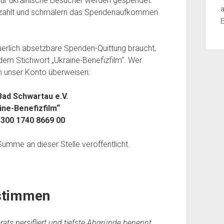
ür ukrainische Besucher werden gespendet.“
a
ezahlt und schmälern das Spendenaufkommen
E
erlich absetzbare Spenden-Quittung braucht,
dem Stichwort „Ukraine-Benefizfilm“. Wer
n unser Konto überweisen:
ad Schwartau e.V.
ine-Benefizfilm“
300 1740 8669 00
umme an dieser Stelle veröffentlicht.
stimmen
ts persifliert und tiefste Abgründe benennt.