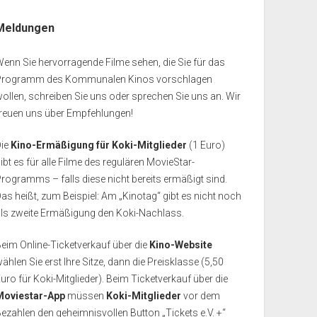
Meldungen
enn Sie hervorragende Filme sehen, die Sie für das
Programm des Kommunalen Kinos vorschlagen
ollen, schreiben Sie uns oder sprechen Sie uns an. Wir
freuen uns über Empfehlungen!
Die
Kino-Ermäßigung für Koki-Mitglieder
(1 Euro)
ibt es für alle Filme des regulären MovieStar-
rogramms – falls diese nicht bereits ermäßigt sind.
as heißt, zum Beispiel: Am „Kinotag“ gibt es nicht noch
als zweite Ermäßigung den Koki-Nachlass.
eim Online-Ticketverkauf über die
Kino-Website
ählen Sie erst Ihre Sitze, dann die Preisklasse (5,50
uro für Koki-Mitglieder). Beim Ticketverkauf über die
Moviestar-App
müssen
Koki-Mitglieder
vor dem
ezahlen den geheimnisvollen Button „Tickets e.V. +“