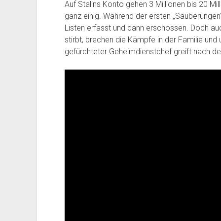
Auf Stalins Konto gehen 3 Millionen bis 20 Mill
ganz einig. Während der ersten „Säuberungen
Listen erfasst und dann erschossen. Doch auc
stirbt, brechen die Kämpfe in der Familie und
gefürchteter Geheimdienstchef greift nach d