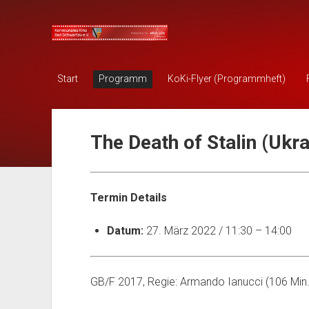
KOKI
Bad
Schwartau
Start
Programm
KoKi-Flyer (Programmheft)
The Death of Stalin (Ukr
Termin Details
Datum:
27. März 2022 / 11:30
–
14:00
GB/F 2017, Regie: Armando Ianucci (106 Min