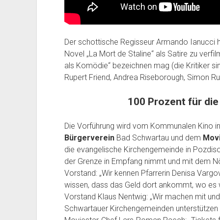
Der schottische Regisseur Armando Ianucci ha
Novel „La Mort de Staline“ als Satire zu ver
als Komödie“ bezeichnen mag (die Kritiker sind
Rupert Friend, Andrea Riseborough, Simon Ru
100 Prozent für die
Die Vorführung wird vom Kommunalen Kino i
Bürgerverein
Bad Schwartau und dem
Movi
die evangelische Kirchengemeinde in Pozdisov
der Grenze in Empfang nimmt und mit dem Nö
Vorstand: „Wir kennen Pfarrerin Denisa Vargov
wissen, dass das Geld dort ankommt, wo es wi
Vorstand Klaus Nentwig: „Wir machen mit und
Schwartauer Kirchengemeinden unterstützen d