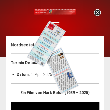
KOKI
Bad
open
Schwartau
menu
Nordsee ist Mordsee
Start
Programm
KoKi-Flyer (Programmheft)
Termin Details
Filmarchiv
Datum:
1. April 2026
Mitglied werden
open
Über uns
dropdown
Der Vorstand
Pressearchiv
Ein Film von Hark Bohm (1939 – 2025)
menu
Die Satzung
Impressum