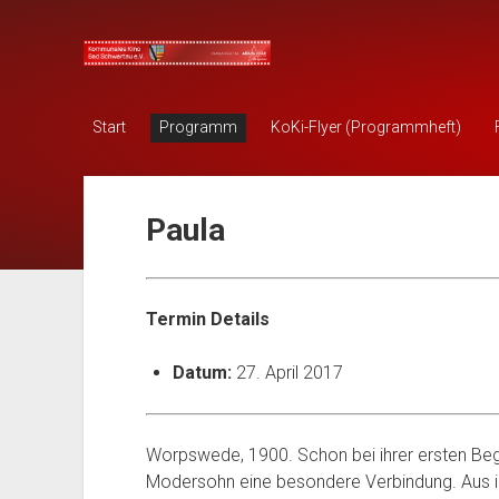
KOKI
Bad
Schwartau
Start
Programm
KoKi-Flyer (Programmheft)
Paula
Termin Details
Datum:
27. April 2017
Worpswede, 1900. Schon bei ihrer ersten Be
Modersohn eine besondere Verbindung. Aus i