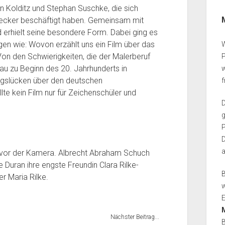
 Kolditz und Stephan Suschke, die sich
ecker beschäftigt haben. Gemeinsam mit
 erhielt seine besondere Form. Dabei ging es
en wie: Wovon erzählt uns ein Film über das
W
n den Schwierigkeiten, die der Malerberuf
rau zu Beginn des 20. Jahrhunderts in
w
ungslücken über den deutschen
te kein Film nur für Zeichenschüler und
g
P
D
i vor der Kamera. Albrecht Abraham Schuch
Duran ihre engste Freundin Clara Rilke-
B
r Maria Rilke.
w
E
Nächster Beitrag...
B