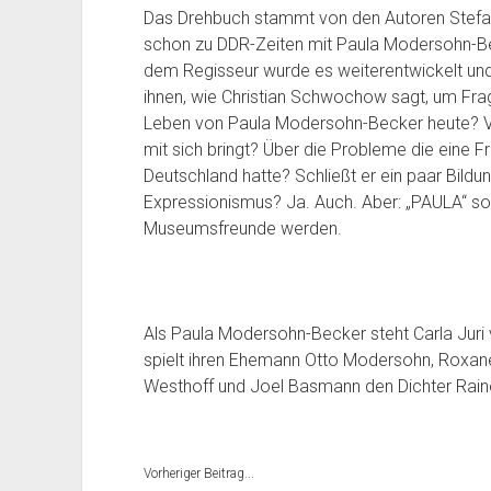
Das Drehbuch stammt von den Autoren Stefan
schon zu DDR-Zeiten mit Paula Modersohn-B
dem Regisseur wurde es weiterentwickelt und
ihnen, wie Christian Schwochow sagt, um Frag
Leben von Paula Modersohn-Becker heute? Vo
mit sich bringt? Über die Probleme die eine F
Deutschland hatte? Schließt er ein paar Bild
Expressionismus? Ja. Auch. Aber: „PAULA“ soll
Museumsfreunde werden.
Als Paula Modersohn-Becker steht Carla Jur
spielt ihren Ehemann Otto Modersohn, Roxane 
Westhoff und Joel Basmann den Dichter Raine
Vorheriger Beitrag...