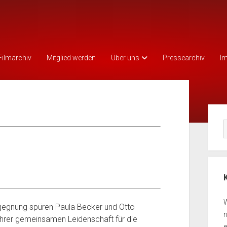
Filmarchiv
Mitglied werden
Über uns
Pressearchiv
I
Seit
W
gegnung spüren Paula Becker und Otto
n
hrer gemeinsamen Leidenschaft für die
e