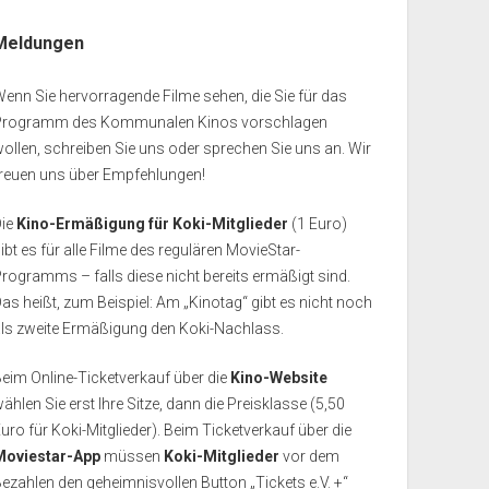
Meldungen
enn Sie hervorragende Filme sehen, die Sie für das
Programm des Kommunalen Kinos vorschlagen
ollen, schreiben Sie uns oder sprechen Sie uns an. Wir
freuen uns über Empfehlungen!
Die
Kino-Ermäßigung für Koki-Mitglieder
(1 Euro)
ibt es für alle Filme des regulären MovieStar-
rogramms – falls diese nicht bereits ermäßigt sind.
as heißt, zum Beispiel: Am „Kinotag“ gibt es nicht noch
als zweite Ermäßigung den Koki-Nachlass.
eim Online-Ticketverkauf über die
Kino-Website
ählen Sie erst Ihre Sitze, dann die Preisklasse (5,50
uro für Koki-Mitglieder). Beim Ticketverkauf über die
Moviestar-App
müssen
Koki-Mitglieder
vor dem
ezahlen den geheimnisvollen Button „Tickets e.V. +“