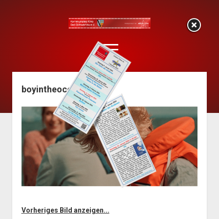
KOKI
Bad
open
Schwartau
menu
boyintheocean3
Start
Programm
KoKi-Flyer (Programmheft)
Filmarchiv
Mitglied werden
open
Über uns
dropdown
Der Vorstand
Pressearchiv
menu
Die Satzung
Impressum
Vorheriges Bild anzeigen...